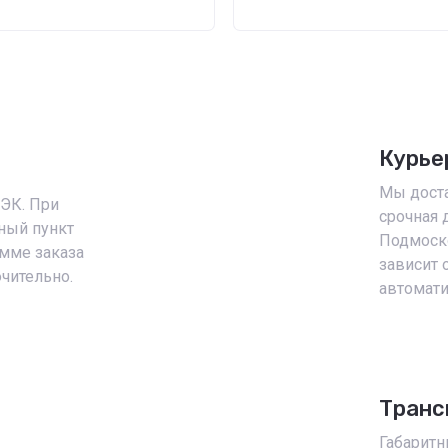
Курье
Мы доста
ДЭК. При
срочная 
ный пункт
Подмоск
умме заказа
зависит 
ючительно.
автомати
Транс
Габаритн