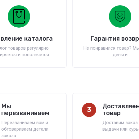
вление каталога
Гарантия возв
лог товаров регулярно
Не понравился товар? М
иряется и пополняется
деньги
Мы
Доставляе
3
перезваниваем
товар
Перезваниваем вам и
Доставим заказ 
обговариваем детали
выдачи или кур
заказа