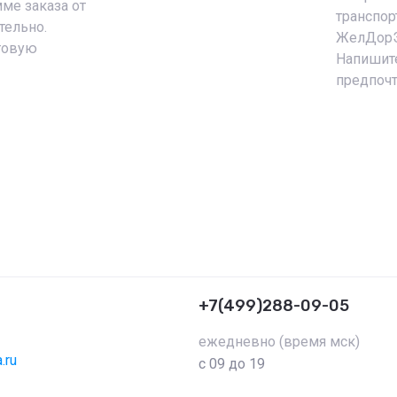
ме заказа от
транспор
тельно.
ЖелДорЭк
товую
Напишите
предпочт
+7(499)288-09-05
ежедневно (время мск)
.ru
с 09 до 19