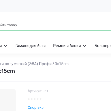
и
Гамаки для йоги
Ремни и блоки
Болстер
ги полумягкий (ЭВА) Профи 30x15cm
x15cm
Артикул:
нет
Спортекс