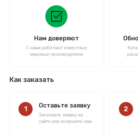
Нам доверяют
Обно
С нами работают известные
Ката
мировые производители
расш
Как заказать
Оставьте заявку
1
2
Заполните заявку на
сайте или позвоните нам